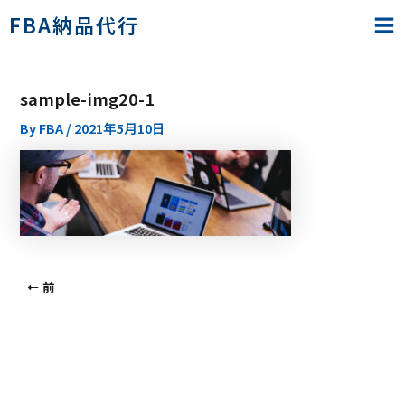
内
Ma
FBA納品代行
容
Me
を
ス
sample-img20-1
キ
ッ
By
FBA
/
2021年5月10日
プ
前